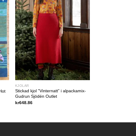
KJOLAR
Stickad kjol ”Vinternatt” i alpackamix-
Hot
Gudrun Sjödén Outlet
kr
648.86