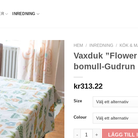
ER
INREDNING
HEM
/
INREDNING
/
KÖK & M
Vaxduk ”Flower 
bomull-Gudrun 
kr
313.22
Size
Colour
Vaxduk "Flower pots" i ekolo
LÄGG TILL