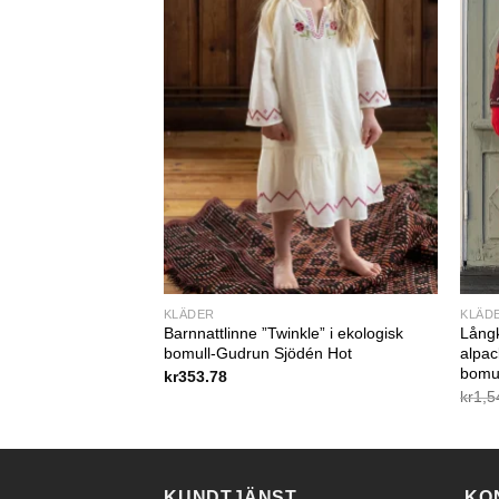
KLÄDER
KLÄD
 pots” i ekologisk
Barnnattlinne ”Twinkle” i ekologisk
Långk
ödén Clearance
bomull-Gudrun Sjödén Hot
alpac
bomul
kr
353.78
kr
1,5
KUNDTJÄNST
KO