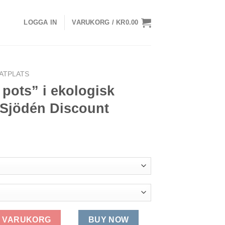
LOGGA IN
VARUKORG /
KR
0.00
ATPLATS
pots” i ekologisk
Sjödén Discount
gisk bomull-Gudrun Sjödén Discount mängd
 I VARUKORG
BUY NOW