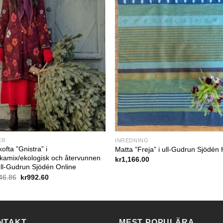
ER
INREDNING
ofta ”Gnistra” i
Matta ”Freja” i ull-Gudrun Sjödén 
kamix/ekologisk och återvunnen
kr
1,166.00
l-Gudrun Sjödén Online
Det
Det
46.86
kr
992.60
ursprungliga
nuvarande
priset
priset
var:
är:
kr1,546.86.
kr992.60.
NTAKT
MEST POPULÄRA