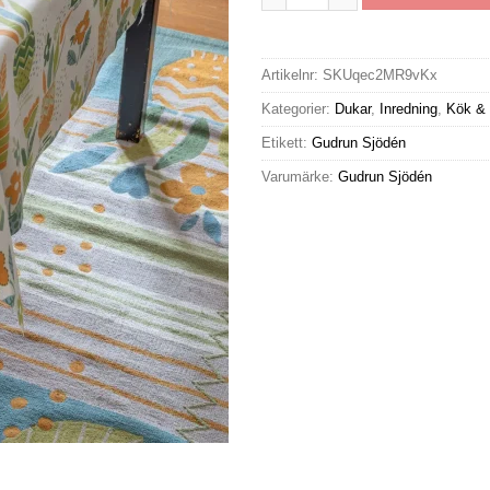
Artikelnr:
SKUqec2MR9vKx
Kategorier:
Dukar
,
Inredning
,
Kök & 
Etikett:
Gudrun Sjödén
Varumärke:
Gudrun Sjödén