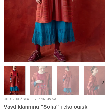
HEM
/
KLÄDER
/
KLÄNNINGAR
Vävd klänning ”Sofia” i ekologisk