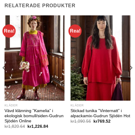
RELATERADE PRODUKTER
Rea!
Rea!
KLÄDER
KLÄDER
Vävd klänning ”Kamelia” i
Stickad tunika ”Vinternatt” i
ekologisk bomull/siden-Gudrun
alpackamix-Gudrun Sjödén Hot
Sjödén Online
Det
Det
kr
1,090.56
kr
769.52
ursprungliga
nuvarande
Det
Det
kr
1,820.64
kr
1,226.84
priset
priset
ursprungliga
nuvarande
var:
är:
priset
priset