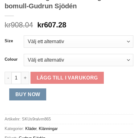
bomull-Gudrun Sjödén
Det
Det
kr
908.04
kr
607.28
ursprungliga
nuvarande
priset
priset
Size
var:
är:
kr908.04.
kr607.28.
Colour
Vävd klänning "Sofia" i ekologisk bomull-Gudrun Sjödén mäng
LÄGG TILL I VARUKORG
BUY NOW
Artikelnr:
SKUs9ralvm865
Kategorier:
Kläder
,
Klänningar