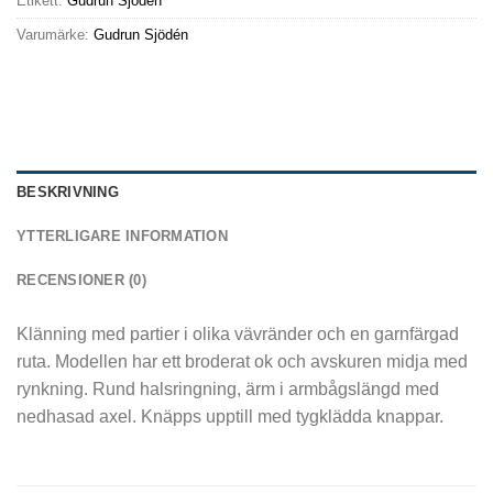
Etikett:
Gudrun Sjödén
Varumärke:
Gudrun Sjödén
BESKRIVNING
YTTERLIGARE INFORMATION
RECENSIONER (0)
Klänning med partier i olika vävränder och en garnfärgad
ruta. Modellen har ett broderat ok och avskuren midja med
rynkning. Rund halsringning, ärm i armbågslängd med
nedhasad axel. Knäpps upptill med tygklädda knappar.