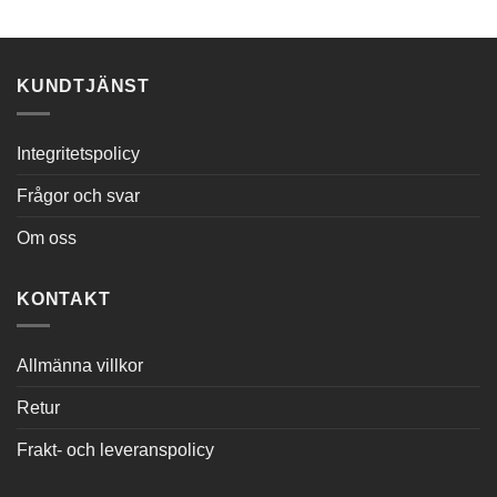
kr1,090.56.
kr769.52.
var:
är:
kr1,820.64.
kr1,226.84.
KUNDTJÄNST
Integritetspolicy
Frågor och svar
Om oss
KONTAKT
Allmänna villkor
Retur
Frakt- och leveranspolicy