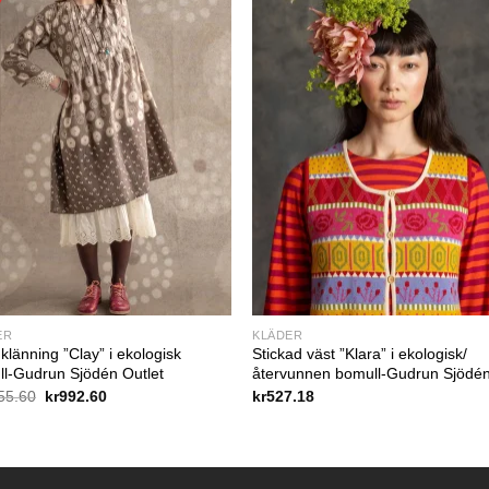
ER
KLÄDER
klänning ”Clay” i ekologisk
Stickad väst ”Klara” i ekologisk/
l-Gudrun Sjödén Outlet
återvunnen bomull-Gudrun Sjödé
Det
Det
55.60
kr
992.60
kr
527.18
ursprungliga
nuvarande
priset
priset
var:
är:
kr1,455.60.
kr992.60.