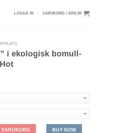
LOGGA IN
VARUKORG /
KR
0.00
ATPLATS
” i ekologisk bomull-
 Hot
 bomull-Gudrun Sjödén Hot mängd
 I VARUKORG
BUY NOW