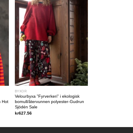
BYXOR
Velourbyxa ”Fyrverkeri” i ekologisk
n Hot
bomull/återvunnen polyester-Gudrun
Sjödén Sale
kr
627.56