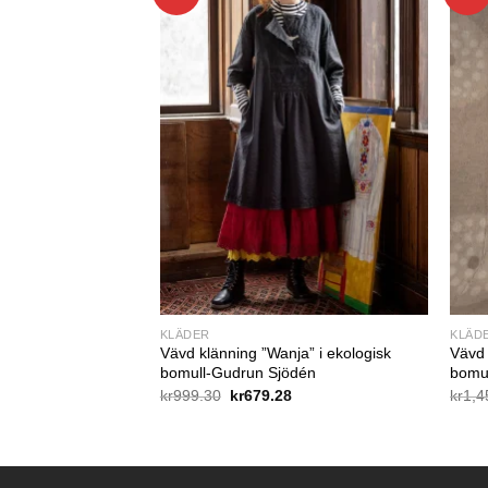
KLÄDER
KLÄD
drun Sjödén
Vävd klänning ”Wanja” i ekologisk
Vävd 
bomull-Gudrun Sjödén
bomul
Det
Det
kr
999.30
kr
679.28
kr
1,4
ursprungliga
nuvarande
priset
priset
var:
är:
kr999.30.
kr679.28.