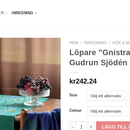
ER
INREDNING
HEM
/
INREDNING
/
KÖK & M
Löpare ”Gnistra
Gudrun Sjödén
kr
242.24
Size
Colour
Löpare "Gnistra" i ekologisk
LÄGG TILL