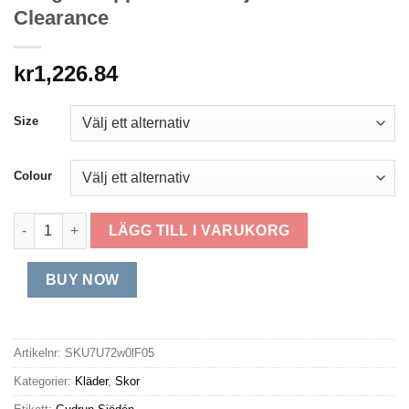
Clearance
kr
1,226.84
Size
Colour
Känga i nappa-Gudrun Sjödén Clearance mängd
LÄGG TILL I VARUKORG
BUY NOW
Artikelnr:
SKU7U72w0lF05
Kategorier:
Kläder
,
Skor