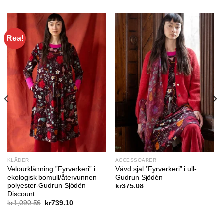
Rea!
KLÄDER
ACCESSOARER
Velourklänning ”Fyrverkeri” i
Vävd sjal ”Fyrverkeri” i ull-
ekologisk bomull/återvunnen
Gudrun Sjödén
polyester-Gudrun Sjödén
kr
375.08
Discount
Det
Det
kr
1,090.56
kr
739.10
ursprungliga
nuvarande
priset
priset