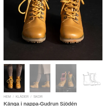
HEM
/
KLÄDER
/
SKOR
Känga i nappa-Gudrun Sjödén