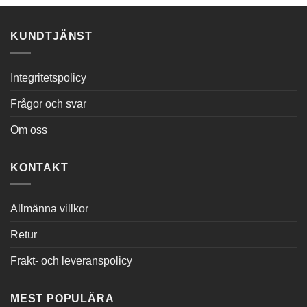
var:
är:
kr1,090.56.
kr739.10.
KUNDTJÄNST
Integritetspolicy
Frågor och svar
Om oss
KONTAKT
Allmänna villkor
Retur
Frakt- och leveranspolicy
MEST POPULÄRA