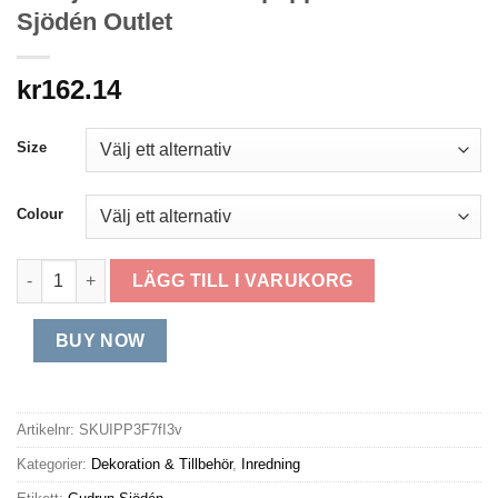
Sjödén Outlet
kr
162.14
Size
Colour
Julstjärna "Baluns" i papper-Gudrun Sjödén Outlet mängd
LÄGG TILL I VARUKORG
BUY NOW
Artikelnr:
SKUIPP3F7fI3v
Kategorier:
Dekoration & Tillbehör
,
Inredning