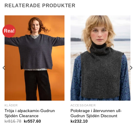
RELATERADE PRODUKTER
Rea!
KLÄDER
ACCESSOARER
Tröja i alpackamix-Gudrun
Polokrage i återvunnen ull-
Sjödén Clearance
Gudrun Sjödén Discount
Det
Det
kr
816.78
kr
557.60
kr
232.10
ursprungliga
nuvarande
priset
priset
var:
är: