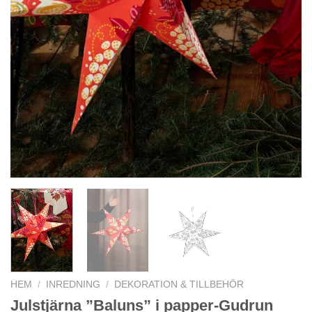
HEM
/
INREDNING
/
DEKORATION & TILLBEHÖR
Julstjärna ”Baluns” i papper-Gudrun