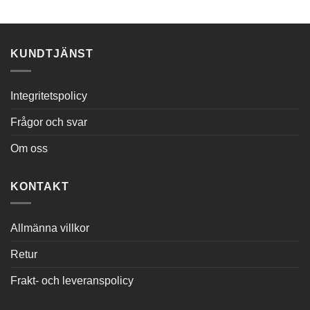
kr816.78.
kr557.60.
KUNDTJÄNST
Integritetspolicy
Frågor och svar
Om oss
KONTAKT
Allmänna villkor
Retur
Frakt- och leveranspolicy