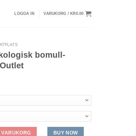
LOGGA IN
VARUKORG /
KR
0.00
ATPLATS
ekologisk bomull-
Outlet
ull-Gudrun Sjödén Outlet mängd
 I VARUKORG
BUY NOW