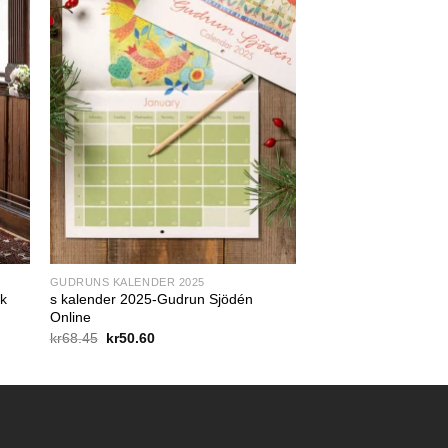
GUDRUNS KALENDER 2025
sk
s kalender 2025-Gudrun Sjödén
Online
Det
Det
kr
68.45
kr
50.60
ursprungliga
nuvarande
priset
priset
var:
är:
kr68.45.
kr50.60.