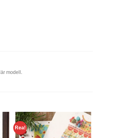
lär modell.
Rea!