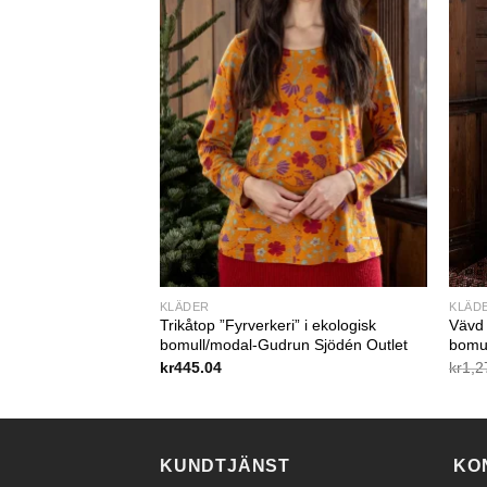
KLÄDER
KLÄD
kamix-Gudrun Sjödén
Trikåtop ”Fyrverkeri” i ekologisk
Vävd 
bomull/modal-Gudrun Sjödén Outlet
bomu
Det
92
kr
445.04
kr
1,2
ngliga
nuvarande
priset
är:
3.08.
kr870.92.
KUNDTJÄNST
KO