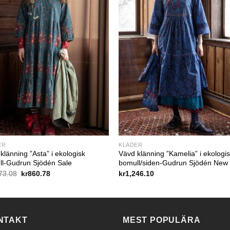
ER
KLÄDER
klänning ”Asta” i ekologisk
Vävd klänning ”Kamelia” i ekologi
ll-Gudrun Sjödén Sale
bomull/siden-Gudrun Sjödén New
Det
Det
73.08
kr
860.78
kr
1,246.10
ursprungliga
nuvarande
priset
priset
var:
är:
kr1,273.08.
kr860.78.
NTAKT
MEST POPULÄRA