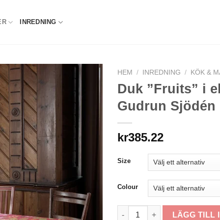
ER
INREDNING
HEM
/
INREDNING
/
KÖK & M
Duk ”Fruits” i 
Gudrun Sjödén 
kr
385.22
Size
Colour
Duk "Fruits" i ekologisk bom
LÄGG TILL