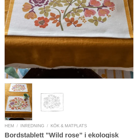
HEM
/
INREDNING
/
KÖK & MATPLATS
Bordstablett ”Wild rose” i ekologisk