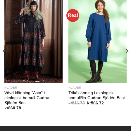
Rea!
KLÄDER
KLÄDER
Vävd klänning ”Asta” i
Trikåklänning i ekologisk
ekologisk bomull-Gudrun
bomull/lin-Gudrun Sjödén Best
Sjödén Best
Det
Det
kr
816.78
kr
566.72
ursprungliga
nuvarande
kr
860.78
priset
priset
var:
är:
kr816.78.
kr566.72.