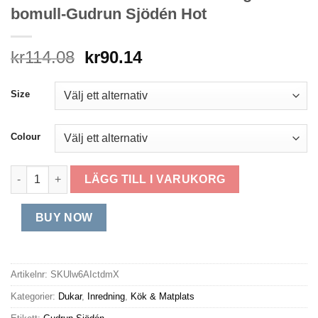
bomull-Gudrun Sjödén Hot
Det
Det
kr
114.08
kr
90.14
ursprungliga
nuvarande
priset
priset
Size
var:
är:
kr114.08.
kr90.14.
Colour
Bordstablett "Wild rose" i ekologisk bomull-Gudrun Sjödén H
LÄGG TILL I VARUKORG
BUY NOW
Artikelnr:
SKUlw6AIctdmX
Kategorier:
Dukar
,
Inredning
,
Kök & Matplats