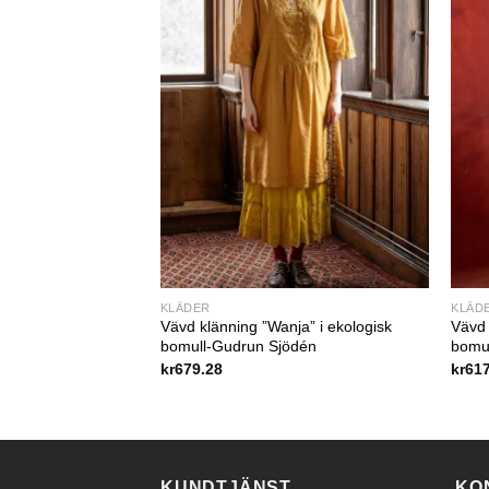
KLÄDER
KLÄD
elia” i ekologisk
Vävd klänning ”Wanja” i ekologisk
Vävd 
un Sjödén Sale
bomull-Gudrun Sjödén
bomu
kr
679.28
kr
61
KUNDTJÄNST
KO