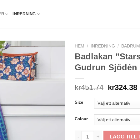
ER
INREDNING
HEM
/
INREDNING
/
BADRU
Badlakan ”Stars
Gudrun Sjödén 
Det
kr
451.74
kr
324.38
ursprung
priset
Size
var:
kr451.74.
Colour
Badlakan "Stars" i ekologisk
LÄGG TILL