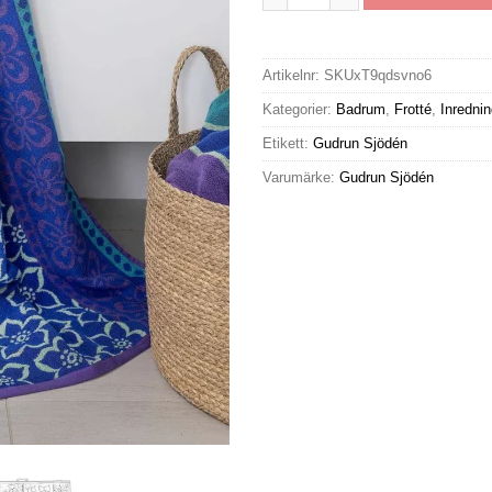
Artikelnr:
SKUxT9qdsvno6
Kategorier:
Badrum
,
Frotté
,
Inredni
Etikett:
Gudrun Sjödén
Varumärke:
Gudrun Sjödén