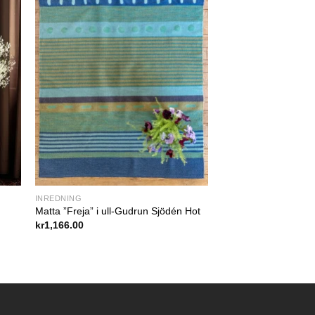
INREDNING
Matta ”Freja” i ull-Gudrun Sjödén Hot
kr
1,166.00