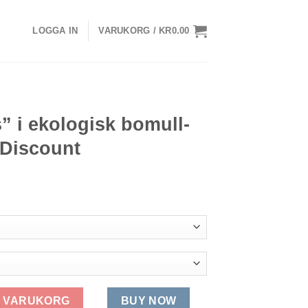
LOGGA IN
VARUKORG /
KR
0.00
M
” i ekologisk bomull-
Discount
Det
liga
nuvarande
priset
är:
kr324.38.
 bomull-Gudrun Sjödén Discount mängd
 I VARUKORG
BUY NOW