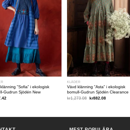
ER
KLÄDER
klänning ”Sofia” i ekologisk
Vävd klänning ”Asta” i ekologisk
ll-Gudrun Sjödén New
bomull-Gudrun Sjödén Clearance
Det
Det
7.42
kr
1,273.08
kr
882.08
ursprungliga
nuvarande
priset
priset
var:
är:
kr1,273.08.
kr882.08.
NTAKT
MEST POPULÄRA