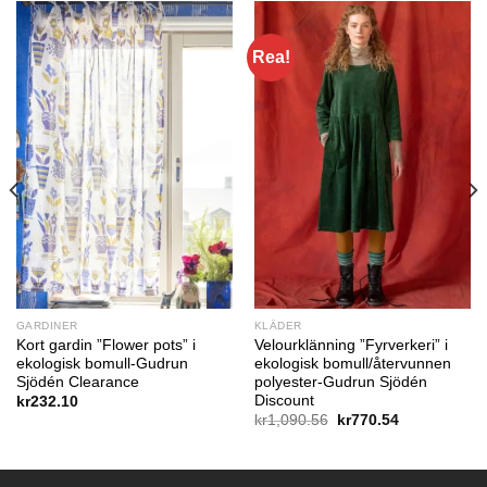
Rea!
GARDINER
KLÄDER
Kort gardin ”Flower pots” i
Velourklänning ”Fyrverkeri” i
ekologisk bomull-Gudrun
ekologisk bomull/återvunnen
Sjödén Clearance
polyester-Gudrun Sjödén
Discount
kr
232.10
de
Det
Det
kr
1,090.56
kr
770.54
ursprungliga
nuvarande
priset
priset
4.
var:
är:
kr1,090.56.
kr770.54.