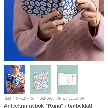
HEM
/
INREDNING
/
DEKORATION & TILLBEHÖR
Anteckningsbok ”Runa” i tygbeklätt