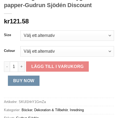
papper-Gudrun Sjödén Discount
kr
121.58
Size
Colour
Anteckningsbok "Runa" i tygbeklätt papper-Gudrun Sjödén D
LÄGG TILL I VARUKORG
BUY NOW
Artikelnr:
SKUl1hhY1GmZa
Kategorier:
Böcker
,
Dekoration & Tillbehör
,
Inredning