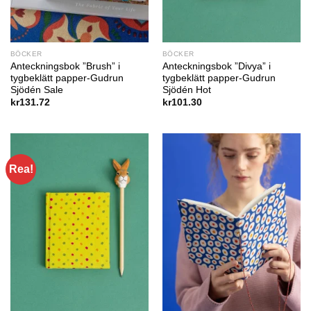
BÖCKER
BÖCKER
Anteckningsbok ”Brush” i
Anteckningsbok ”Divya” i
tygbeklätt papper-Gudrun
tygbeklätt papper-Gudrun
Sjödén Sale
Sjödén Hot
kr
131.72
kr
101.30
Rea!