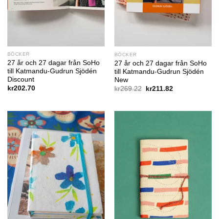
BÖCKER
BÖCKER
27 år och 27 dagar från SoHo
27 år och 27 dagar från SoHo
till Katmandu-Gudrun Sjödén
till Katmandu-Gudrun Sjödén
Discount
New
Det
Det
kr
202.70
kr
269.22
kr
211.82
ursprungliga
nuvarande
priset
priset
var:
är:
kr269.22.
kr211.82.