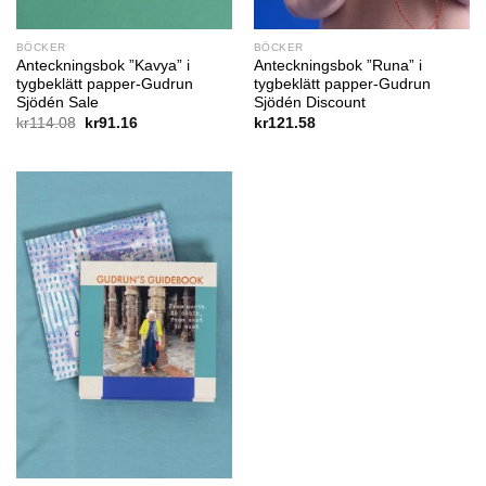
BÖCKER
BÖCKER
Anteckningsbok ”Kavya” i
Anteckningsbok ”Runa” i
tygbeklätt papper-Gudrun
tygbeklätt papper-Gudrun
Sjödén Sale
Sjödén Discount
Det
Det
kr
114.08
kr
91.16
kr
121.58
ursprungliga
nuvarande
priset
priset
var:
är:
kr114.08.
kr91.16.