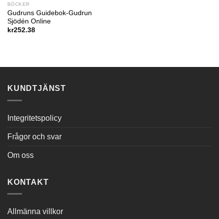
BÖCKER
Gudruns Guidebok-Gudrun
Sjödén Online
kr
252.38
KUNDTJÄNST
Integritetspolicy
Frågor och svar
Om oss
KONTAKT
Allmänna villkor