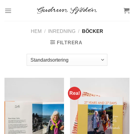
Skip
to
content
HEM
/
INREDNING
/
BÖCKER
FILTRERA
Rea!